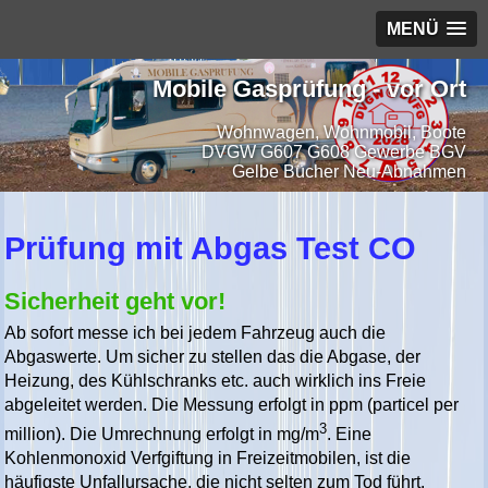
MENÜ
Mobile Gasprüfung - vor Ort
Wohnwagen, Wohnmobil, Boote
DVGW G607 G608 Gewerbe BGV
Gelbe Bücher Neu-Abnahmen
Prüfung mit Abgas Test CO
Sicherheit geht vor!
Ab sofort messe ich bei jedem Fahrzeug auch die
Abgaswerte. Um sicher zu stellen das die Abgase, der
Heizung, des Kühlschranks etc. auch wirklich ins Freie
abgeleitet werden. Die Messung erfolgt in ppm (particel per
3
million). Die Umrechnung erfolgt in mg/m
. Eine
Kohlenmonoxid Verfgiftung in Freizeitmobilen, ist die
häufigste Unfallursache, die nicht selten zum Tod führt.