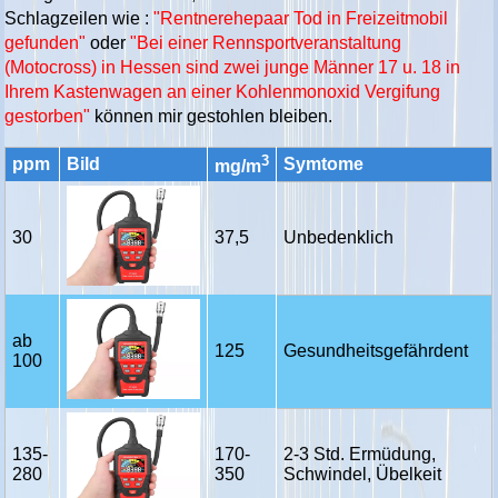
Schlagzeilen wie :
"Rentnerehepaar Tod in Freizeitmobil
gefunden"
oder
"Bei einer Rennsportveranstaltung
(Motocross) in Hessen sind zwei junge Männer 17 u. 18 in
Ihrem Kastenwagen an einer Kohlenmonoxid Vergifung
gestorben"
können mir gestohlen bleiben.
3
ppm
Bild
Symtome
mg/m
30
37,5
Unbedenklich
ab
125
Gesundheitsgefährdent
100
135-
170-
2-3 Std. Ermüdung,
280
350
Schwindel, Übelkeit