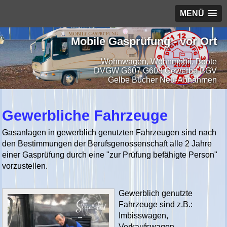
MENÜ
Mobile Gasprüfung - vor Ort
Wohnwagen, Wohnmobil, Boote
DVGW G607 G608 Gewerbe BGV
Gelbe Bücher Neu-Abnahmen
Gewerbliche Fahrzeuge
Gasanlagen in gewerblich genutzten Fahrzeugen sind nach
den Bestimmungen der Berufsgenossenschaft alle 2 Jahre
einer Gasprüfung durch eine "zur Prüfung befähigte Person"
vorzustellen.
Gewerblich genutzte
Fahrzeuge sind z.B.:
Imbisswagen,
Verkaufswagen,